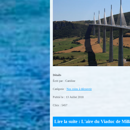
Détails
Écrit par :
Caroline
Catégorie :
Nos coins à découvrir
Publié le : 13 Juillet 2018
Clics : 5457
Lire la suite : L'aire du Viaduc de Mil