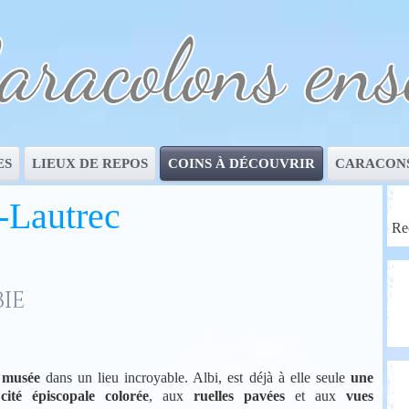
ES
LIEUX DE REPOS
COINS À DÉCOUVRIR
CARACONS
-Lautrec
Re
bie
t musée
dans un lieu incroyable. Albi, est déjà à elle seule
une
cité épiscopale colorée
, aux
ruelles pavées
et aux
vues