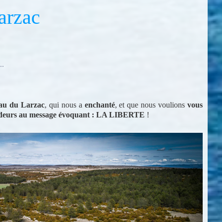
arzac
.
eau du Larzac
, qui nous a
enchanté
, et que nous voulions
vous
endeurs au message évoquant : LA LIBERTE
!