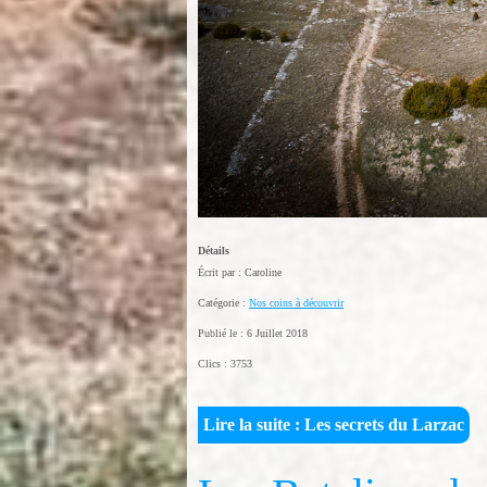
Détails
Écrit par :
Caroline
Catégorie :
Nos coins à découvrir
Publié le : 6 Juillet 2018
Clics : 3753
Lire la suite : Les secrets du Larzac