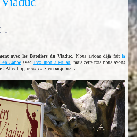
u Viaduc
..
ent avec les Bateliers du Viaduc
. Nous avions déjà fait
la
rn en Canoë
avec
Evolution 2 Millau
, mais cette fois nous avons
e
! Allez hop, nous vous embarquons...