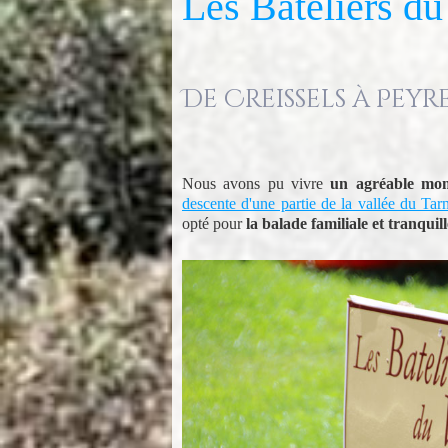
Les Bateliers d
De Creissels à Peyre .
Nous avons pu vivre
un agréable mom
descente d'une partie de la vallée du Ta
opté pour
la balade familiale et tranquill