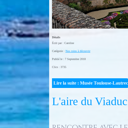
Détails
Écrit par :
Caroline
Catégorie :
Nos coins à découvrir
Publié le : 7 Septembre 2018
Clics : 3735
Lire la suite : Musée Toulouse-Lautrec
L'aire du Viaduc
Rencontre avec le 