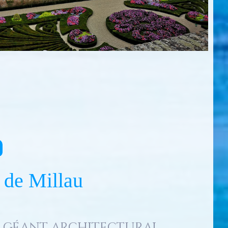
 de Millau
géant architectural...